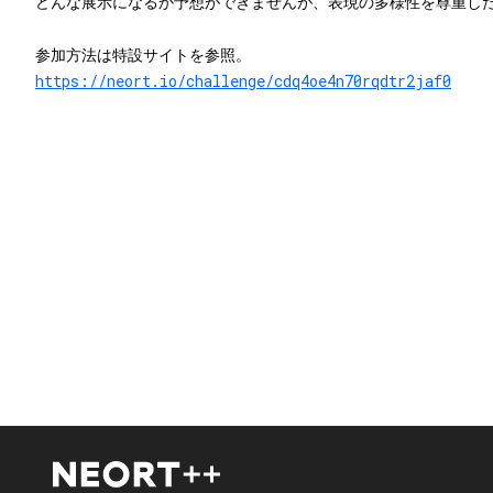
どんな展示になるか予想ができませんが、表現の多様性を尊重し
参加方法は特設サイトを参照。
https://neort.io/challenge/cdq4oe4n70rqdtr2jaf0